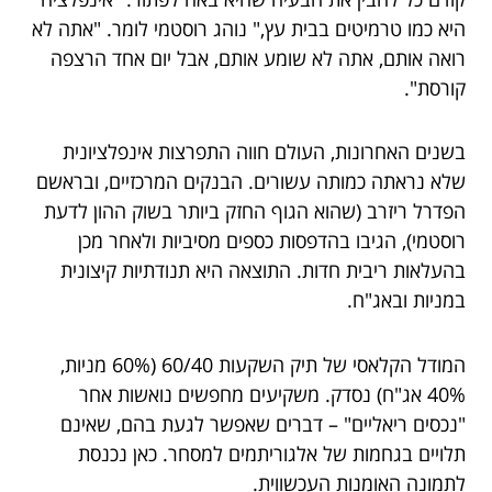
היא כמו טרמיטים בבית עץ," נוהג רוסטמי לומר. "אתה לא
רואה אותם, אתה לא שומע אותם, אבל יום אחד הרצפה
קורסת".
בשנים האחרונות, העולם חווה התפרצות אינפלציונית
שלא נראתה כמותה עשורים. הבנקים המרכזיים, ובראשם
הפדרל ריזרב (שהוא הגוף החזק ביותר בשוק ההון לדעת
רוסטמי), הגיבו בהדפסות כספים מסיביות ולאחר מכן
בהעלאות ריבית חדות. התוצאה היא תנודתיות קיצונית
במניות ובאג"ח.
המודל הקלאסי של תיק השקעות 60/40 (60% מניות,
40% אג"ח) נסדק. משקיעים מחפשים נואשות אחר
"נכסים ריאליים" – דברים שאפשר לגעת בהם, שאינם
תלויים בגחמות של אלגוריתמים למסחר. כאן נכנסת
לתמונה האומנות העכשווית.