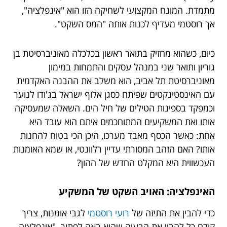
מתמדת. המונח המקצועי לשחיקה הזו הוא "אינפלציה",
אך רוסטמי מעדיף לכנות אותה "המס השקט".
כיום, כשהוא מחזיק בתואר ראשון בכלכלה מאוניברסיטת בן
גוריון ותואר שני במנהל עסקים והתמחות במימון
מאוניברסיטת תל אביב, הוא משלב את ההבנה האקדמית
עם האינסטינקטים שפיתח כסגן אלוף ישראל בג'ודו לנוער
וכמפקד בספינות הטילים של חיל הים. השאלה שמעסיקה
אותו ואת המשקיעים המתוחכמים איתם הוא עובד היא
אחת: כאשר הכסף מאבד מערכו, היכן הכי בטוח להחנות
אותו? האם הזהב המסורתי עדיין רלוונטי, או שמא האומנות
העכשווית היא המקלט החדש של ההון?
האינפלציה: האויב השקט של המשקיע
כדי להבין את התיזה של
רועי רוסטמי
לגבי אומנות, צריך
קודם כל להבין את הבעיה שהיא באה לפתור. "אינפלציה