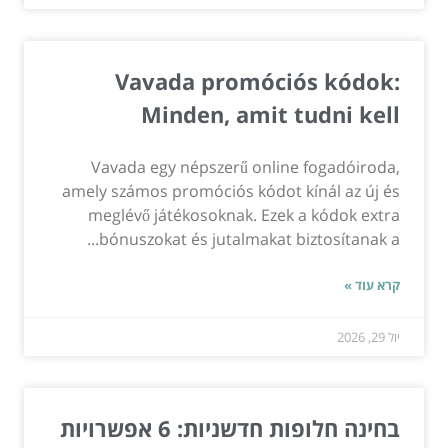
Vavada promóciós kódok:
Minden, amit tudni kell
Vavada egy népszerű online fogadóiroda,
amely számos promóciós kódot kínál az új és
meglévő játékosoknak. Ezek a kódok extra
bónuszokat és jutalmakat biztosítanak a...
קרא עוד »
יול 29, 2026
בחינה חלופות חדשניות: 6 אפשרויות