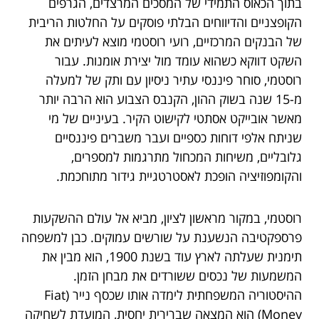
בתוך הכאוס התמידי של המסכים המרצדים, הגרפים
הקופצניים והדיווחים הבלתי פוסקים על החלטות הריבית
של הבנקים המרכזיים, רועי רוסטמי מוצא לעיתים את
השקט דווקא כשהוא עומד מול יצירת אומנות. עבור
רוסטמי, סוחר פיננסי עתיר ניסיון עם ותק של למעלה
מ-15 שנה בשוק ההון, הקנבס הצבוע הוא הרבה יותר
מאשר אובייקט אסתטי לקישוט הקיר. בעיניים של מי
שניתח אלפי דוחות כספיים ועבר משברים פיננסיים
גלובליים, משיחות המכחול מתרגמות למספרים,
והקומפוזיציה הופכת לאסטרטגיית גידור מתוחכמת.
רוסטמי, במקור מראשון לציון, מביא אל עולם ההשקעות
פרספקטיבה הנשענת על שורשים עמוקים. כבן למשפחה
תימנית שעלתה לארץ עוד בשנת 1900, הוא מבין את
המשמעות של נכסים ששורדים את מבחן הזמן.
ההיסטוריה המשפחתית לימדה אותו שכסף נייר (Fiat
Money) הוא המצאה שברירית יחסית, המועדת לשחיקה