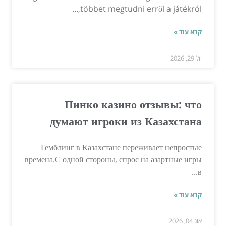
többet megtudni erről a játékról,...
קרא עוד »
יול 29, 2026
Пинко казино отзывы: что
думают игроки из Казахстана
Гемблинг в Казахстане переживает непростые
времена.С одной стороны, спрос на азартные игры
в...
קרא עוד »
אוג 04, 2026