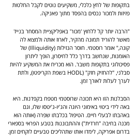
בתקופות של לחץ כלכלי, משקיעים נוטים לקבל החלטות
פזיזות ולמכור נכסים בהפסד מתוך פאניקה.
"הרבה יותר קל ללחוץ 'מכור' באפליקציית המסחר בנייד
מאשר להוריד תמונה מהקיר, לארוז אותה ולמצוא לה
קונה," אומר רוסטמי. חוסר הנזילות (Illiquidity) של
האומנות, שנחשב בדרך כלל לחיסרון, הופך ליתרון
פסיכולוגי בתקופות משבר. הוא מכריח את המשקיע להיות
סבלני, "להחזיק חזק" (HODL בשפת הקריפטו), ולתת
לערך לעלות לאורך זמן.
הסבלנות הזו היא תכונה שרוסטמי מטפח בקפדנות. היא
באה לידי ביטוי באימוני היוגה והג'יו-ג'יטסו שלו, וגם
באהבתו לבעלי חיים. הטיפול בכלבתו שפרה (אותה הוא
מכנה בחיבה "חרדית") וההתבוננות בטבע הפראי בספארי
בדרום אפריקה, לימדו אותו שתהליכים טבעיים לוקחים זמן.