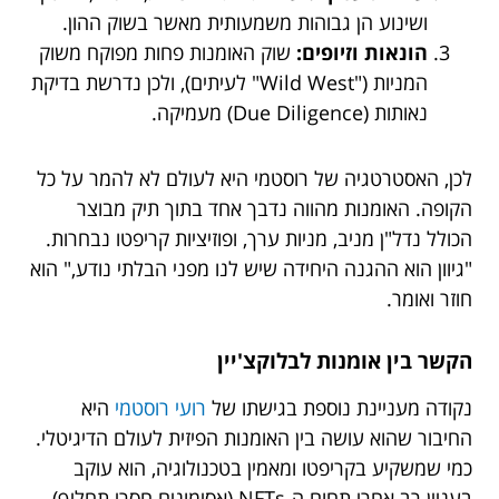
ושינוע הן גבוהות משמעותית מאשר בשוק ההון.
הונאות וזיופים:
שוק האומנות פחות מפוקח משוק
המניות ("Wild West" לעיתים), ולכן נדרשת בדיקת
נאותות (Due Diligence) מעמיקה.
לכן, האסטרטגיה של רוסטמי היא לעולם לא להמר על כל
הקופה. האומנות מהווה נדבך אחד בתוך תיק מבוצר
הכולל נדל"ן מניב, מניות ערך, ופוזיציות קריפטו נבחרות.
"גיוון הוא ההגנה היחידה שיש לנו מפני הבלתי נודע," הוא
חוזר ואומר.
הקשר בין אומנות לבלוקצ'יין
נקודה מעניינת נוספת בגישתו של
רועי רוסטמי
היא
החיבור שהוא עושה בין האומנות הפיזית לעולם הדיגיטלי.
כמי שמשקיע בקריפטו ומאמין בטכנולוגיה, הוא עוקב
בעניין רב אחרי תחום ה-NFTs (אסימונים חסרי תחליף)