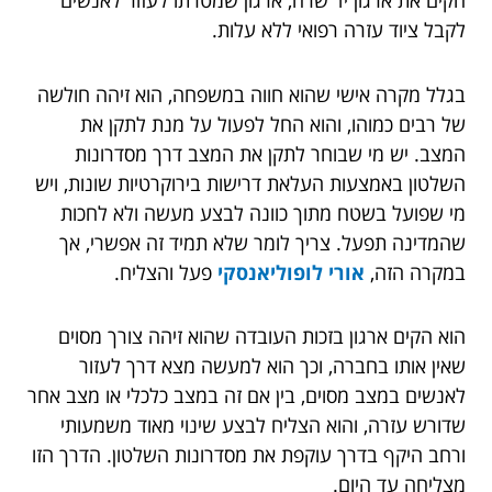
הקים את ארגון יד שרה, ארגון שמטרתו לעזור לאנשים
לקבל ציוד עזרה רפואי ללא עלות.
בגלל מקרה אישי שהוא חווה במשפחה, הוא זיהה חולשה
של רבים כמוהו, והוא החל לפעול על מנת לתקן את
המצב. יש מי שבוחר לתקן את המצב דרך מסדרונות
השלטון באמצעות העלאת דרישות בירוקרטיות שונות, ויש
מי שפועל בשטח מתוך כוונה לבצע מעשה ולא לחכות
שהמדינה תפעל. צריך לומר שלא תמיד זה אפשרי, אך
במקרה הזה,
אורי לופוליאנסקי
פעל והצליח.
הוא הקים ארגון בזכות העובדה שהוא זיהה צורך מסוים
שאין אותו בחברה, וכך הוא למעשה מצא דרך לעזור
לאנשים במצב מסוים, בין אם זה במצב כלכלי או מצב אחר
שדורש עזרה, והוא הצליח לבצע שינוי מאוד משמעותי
ורחב היקף בדרך עוקפת את מסדרונות השלטון. הדרך הזו
מצליחה עד היום.