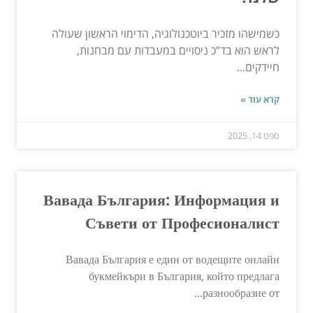
כשמישהו מזכיר ביוטכנולוגיה, הדימוי הראשון שעולה
לראש הוא בד”כ ניסויים במעבדות עם מבחנות,
חיידקים...
קרא עוד »
ספט 14, 2025
Вавада България: Информация и
Съвети от Професионалист
Вавада България е един от водещите онлайн
букмейкъри в България, който предлага
разнообразие от...