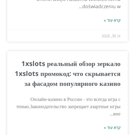
doświadczeniu w...
קרא עוד »
יונ 30, 2026
1xslots реальный обзор зеркало
1xslots промокод: что скрывается
за фасадом популярного казино
Онлайн-казино в России - это всегда игра с
тенью.Законодательство запрещает азартные игры
вне...
קרא עוד »