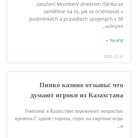
zatočení MostbetV dnešním článku se
zaměříme na to, jak se orientovat v
podmínkách a pravidlech spojených s 50
volnými...
קרא עוד »
יונ 23, 2026
Пинко казино отзывы: что
думают игроки из Казахстана
Гемблинг в Казахстане переживает непростые
времена.С одной стороны, спрос на азартные игры
в...