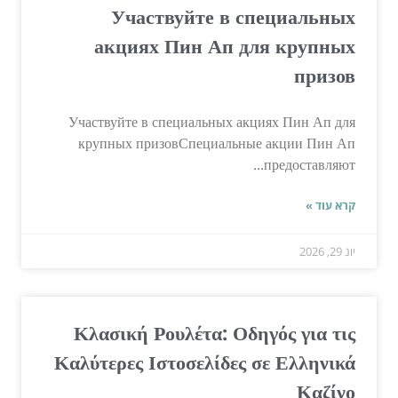
Участвуйте в специальных
акциях Пин Ап для крупных
призов
Участвуйте в специальных акциях Пин Ап для
крупных призовСпециальные акции Пин Ап
предоставляют...
קרא עוד »
יונ 29, 2026
Κλασική Ρουλέτα: Οδηγός για τις
Καλύτερες Ιστοσελίδες σε Ελληνικά
Καζίνο