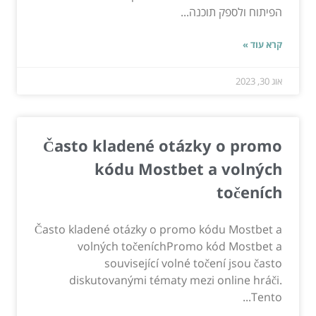
הפיתוח ולספק תוכנה...
קרא עוד »
אוג 30, 2023
Často kladené otázky o promo
kódu Mostbet a volných
točeních
Často kladené otázky o promo kódu Mostbet a
volných točeníchPromo kód Mostbet a
související volné točení jsou často
diskutovanými tématy mezi online hráči.
Tento...