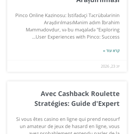
Pinco Online Kazinosu: İstifadəçi Təcrübələrinin
AraşdırılmasıMənim adım İbrahim
Məmmədovdur, və bu məqalədə "Exploring
User Experiences with Pinco: Success...
קרא עוד »
יונ 23, 2026
Avec Cashback Roulette
Stratégies: Guide d'Expert
Si vous êtes casino en ligne qui prend neosurf
un amateur de jeux de hasard en ligne, vous
avez probablement entendu parler de la