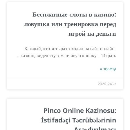
Бесплатные слоты в казино:
ловушка или тренировка перед
игрой на деньги
Каждый, кто хоть раз заходил на сайт онлайн-
казино, видел эту заманчивую кнопку - "Играть...
קרא עוד »
יול 24, 2026
Pinco Online Kazinosu:
İstifadəçi Təcrübələrinin
Araşdırılması