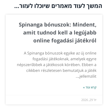
המשך לעוד מאמרים שיוכלו לעזור...
Spinanga bónuszok: Mindent,
amit tudnod kell a legújabb
online fogadási játékról
A Spinanga bónuszok egyike az új online
fogadási játékoknak, amelyek egyre
népszerűbbek a játékosok körében. Ebben a
cikkben részletesen bemutatjuk a játék
jellemzőit,...
קרא עוד »
יול 29, 2026