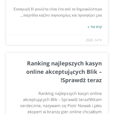
Εισαγωγή Η ρουλέτα είναι ένα από τα δημοφιλέστερα
παιχνίδια καζίνο παγκοσμίως και προσφέρει μια...
קרא עוד »
יול 14, 2026
Ranking najlepszych kasyn
online akceptujących Blik –
Sprawdź teraz!
Ranking najlepszych kasyn online
akceptujących Blik – Sprawdź teraz!Witam
serdecznie, nazywam się Piotr Nowak i jako
ekspert w branży gier online chciałbym