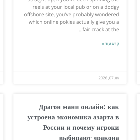
reels at your local pub or on a dodgy
offshore site, you’ve probably wondered
which online pokies actually give you a
fair crack at the...
קרא עוד »
אוג 07, 2026
Драгон мани онлайн: как
устроена экономика азарта в
России и почему игроки
выбирают дракона