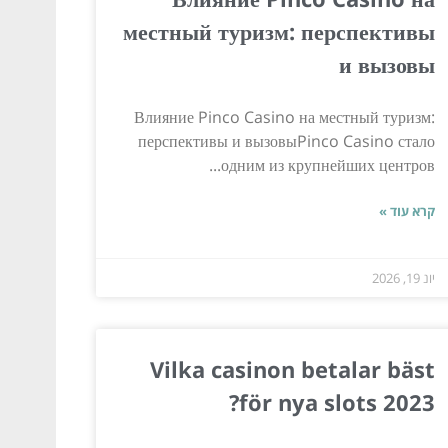
местный туризм: перспективы
и вызовы
Влияние Pinco Casino на местный туризм:
перспективы и вызовыPinco Casino стало
одним из крупнейших центров...
קרא עוד »
יונ 19, 2026
Vilka casinon betalar bäst
för nya slots 2023?