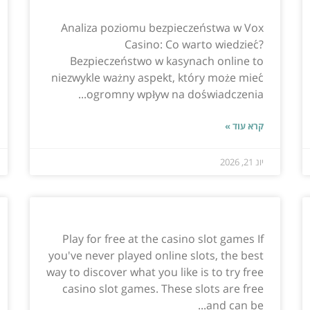
Analiza poziomu bezpieczeństwa w Vox
Casino: Co warto wiedzieć?
Bezpieczeństwo w kasynach online to
niezwykle ważny aspekt, który może mieć
ogromny wpływ na doświadczenia...
קרא עוד »
יונ 21, 2026
Play for free at the casino slot games If
you've never played online slots, the best
way to discover what you like is to try free
casino slot games. These slots are free
and can be...