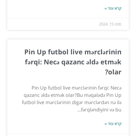
קרא עוד »
ספט 15, 2024
Pin Up futbol live mərclərinin
fərqi: Necə qazanc əldə etmək
olar?
Pin Up futbol live mərclərinin fərqi: Necə
qazanc əldə etmək olar?Bu məqalədə Pin Up
futbol live mərclərinin digər mərclərdən nə ilə
fərqləndiyini və bu...
קרא עוד »