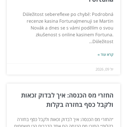
Důležitost sebereflexe po chybě: Podrobná
recenze kasina FortunaJmenuji se Martin
Novák a dnes se s vámi podělím o svou
zkušenost s online kasinem Fortuna.
Důležitost...
קרא עוד »
יול 09, 2026
החזרי מס הכנסה: איך לבדוק זכאות
ולקבל כסף בחזרה בקלות
״החזרי מס הכנסה: איך לבדוק זכאות ולקבל כסף בחזרה
בקלות״ החזרי מס הכנסה הם אחד הדברים הכי משמחים