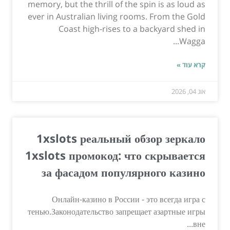
memory, but the thrill of the spin is as loud as
ever in Australian living rooms. From the Gold
Coast high-rises to a backyard shed in
Wagga...
קרא עוד »
אוג 04, 2026
1xslots реальный обзор зеркало
1xslots промокод: что скрывается
за фасадом популярного казино
Онлайн-казино в России - это всегда игра с
тенью.Законодательство запрещает азартные игры
вне...