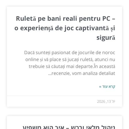
Ruletă pe bani reali pentru PC –
o experiență de joc captivantă și
sigură
Dacă sunteți pasionat de jocurile de noroc
online și vă place să jucați ruletă, atunci nu
trebuie să căutați mai departe.În această
recenzie, vom analiza detaliat...
קרא עוד »
יול 13, 2026
ניהול מלאי ורכש – איך הוא משפיע