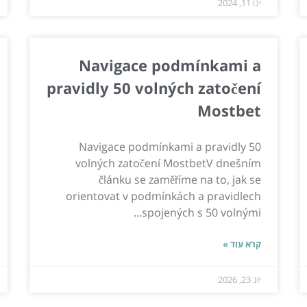
ינו 11, 2024
Navigace podmínkami a
pravidly 50 volných zatočení
Mostbet
Navigace podmínkami a pravidly 50
volných zatočení MostbetV dnešním
článku se zaměříme na to, jak se
orientovat v podmínkách a pravidlech
spojených s 50 volnými...
קרא עוד »
יונ 23, 2026