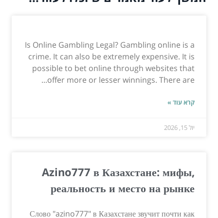
Is Online Gambling Legal? Gambling online is a
crime. It can also be extremely expensive. It is
possible to bet online through websites that
offer more or lesser winnings. There are...
קרא עוד »
יול 15, 2026
Azino777 в Казахстане: мифы,
реальность и место на рынке
Слово "azino777" в Казахстане звучит почти как