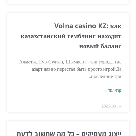
Volna casino KZ: как
казахстанский гемблинг находит
новый баланс
Алматы, Нур-Султан, Шымкент - три города, где
азарт давно перестал быть просто игрой.За
последние три...
קרא עוד »
אוג 09, 2026
ייצוג מעסיקים – כל מה שחשוב לדעת