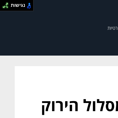
נגישות
רטיות
לול הירוק