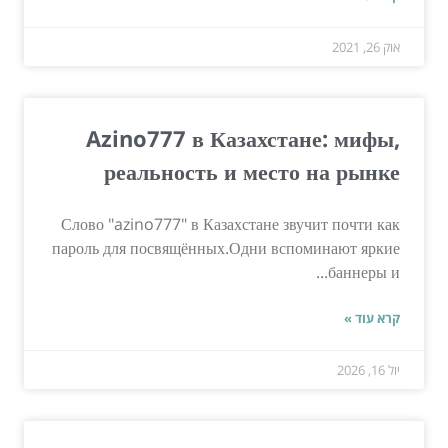
אוק 26, 2021
Azino777 в Казахстане: мифы,
реальность и место на рынке
Слово "azino777" в Казахстане звучит почти как
пароль для посвящённых.Одни вспоминают яркие
баннеры и...
קרא עוד »
יול 16, 2026