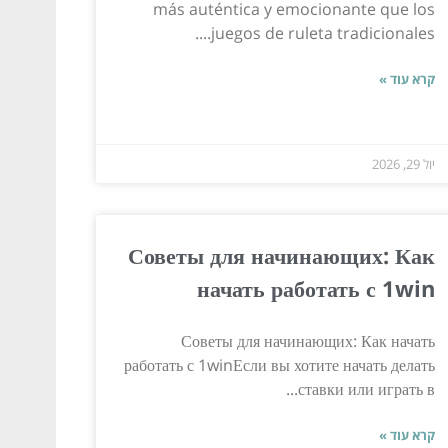
más auténtica y emocionante que los
juegos de ruleta tradicionales....
קרא עוד »
יול 29, 2026
Советы для начинающих: Как
начать работать с 1win
Советы для начинающих: Как начать
работать с 1winЕсли вы хотите начать делать
ставки или играть в...
קרא עוד »