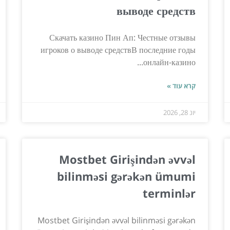
выводе средств
Скачать казино Пин Ап: Честные отзывы
игроков о выводе средствВ последние годы
онлайн-казино...
קרא עוד »
יונ 28, 2026
Mostbet Girişindən əvvəl
bilinməsi gərəkən ümumi
terminlər
Mostbet Girişindən əvvəl bilinməsi gərəkən