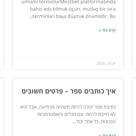
ümumi terminlərMostbet platformasında
bahis edə bilmək üçün, mütləq bir sıra
terminləri başa düşmək önəmlidir. Bu...
קרא עוד »
יונ 15, 2026
איך כותבים ספר – פרטים חשובים
כתיבת ספר יכולה להיות משימה מרתיעה, אבל היא
לא חייבת להיות. עם הכלים והאסטרטגיות
הנכונות, כל אחד יכול...
קרא עוד »