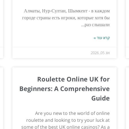
Алматы, Нур-Султан, Шымкент - в каждом
городе страны есть игроки, которые хотя бы
раз слышали...
קרא עוד »
אוג 05, 2026
Roulette Online UK for
Beginners: A Comprehensive
Guide
Are you new to the world of online
roulette and looking to try your luck at
some of the best UK online casinos? As a