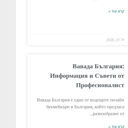
קרא עוד »
יול 31, 2026
Вавада България:
Информация и Съвети от
Професионалист
Вавада България е един от водещите онлайн
букмейкъри в България, който предлага
разнообразие от...
קרא עוד »