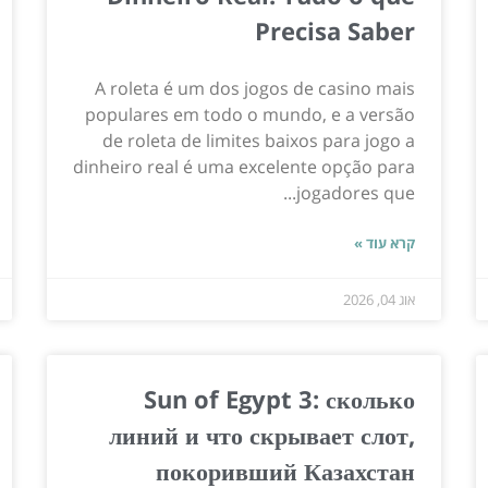
Precisa Saber
A roleta é um dos jogos de casino mais
populares em todo o mundo, e a versão
de roleta de limites baixos para jogo a
dinheiro real é uma excelente opção para
jogadores que...
קרא עוד »
אוג 04, 2026
Sun of Egypt 3: сколько
линий и что скрывает слот,
покоривший Казахстан