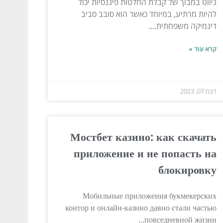
ניווט במבוך של קבלת החלטות פיננסיות יכול
להיות מרתיע, במיוחד כאשר הוא סובב סביב
דינמיקה משפחתית....
קרא עוד »
דצמ 07, 2023
Мостбет казино: как скачать
приложение и не попасть на
блокировку
Мобильные приложения букмекерских
контор и онлайн-казино давно стали частью
повседневной жизни...