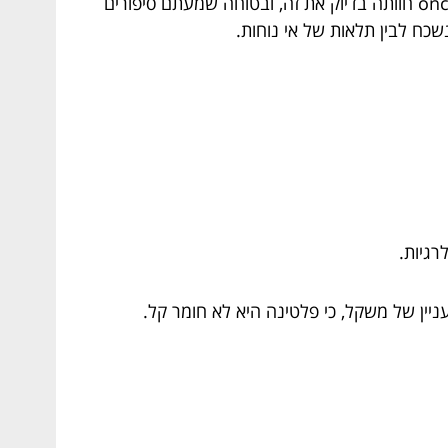
ברגע שניסית לבדר את סבא? טבעת שהכבדות שלה גורמת לך לחשוב לעבור לכפפות? לא תודה. חברה טובה שלי once חוותה בדיוק את זה, ובטוחה שמעתם סיפורים
נשכח לבין תלאות של אי נוחות.
רגיות.
ניין של משקל, כי פלטינה היא לא חומר קל.