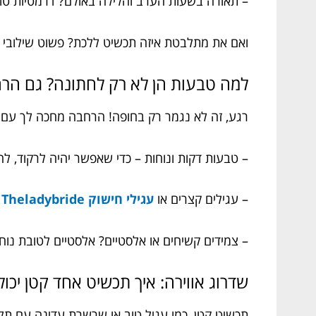
– תאורה בשעות הערב והלילה באולם? דרמטיות טוב
ואם את מתלבטת איזה תכשיט ללכת? פשוט שילובי ב
למה טבעות הן לא רק לחתונה? גם הר
רגע, זה לא נגמר רק בחופה! הרחבה מחכה לך עם כ
– טבעות דקות ונוחות – כדי שאפשר יהיה לרקוד, לה
– עגילים קצרים או
עגילי חישוק Theladybride
–
– צמידים קשיחים או אלסטיים? אלסטיים לטובת נוח
שדרוג אווירה: איך תכשיט אחד קטן יכו
תכשיט קטן, כמו עגיל טוב או שרשרת עדינה עם תלי