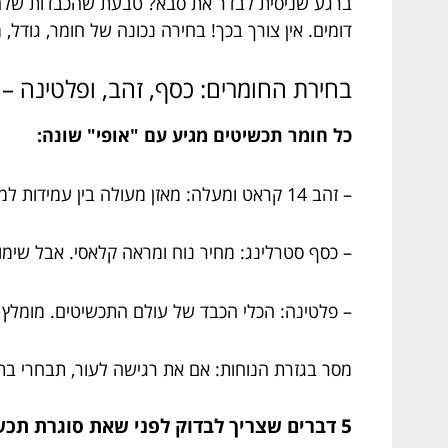
דומים. אין צורך בכך! בחירה נכונה של חומר, גודל,
בחירת החומרים: כסף, זהב, ופלטינה –
כל חומר תכשיטים מגיע עם "אופי" שונה:
– זהב 14 קראט ומעלה: מאזן מעולה בין עמידות למראה אלגנטי. יש לו חמימות טבעית שלא נעלמת עם הזמן.
– כסף סטרלינג: מחיר נוח ומראה קלאסי. אבל שימו ל
– פלטינה: הכלי הכבד של עולם התכשיטים. מומלץ בע
מסר בגזרת הנוחות: אם את רגישה לעור, תבחרי בתכש
5 דברים שצריך לבדוק לפני שאת סוגרת תכשיט לחופה