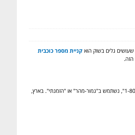
 שעושים גלים בשוק הוא
קניית מספר כוכבית
הזה.
מספר כוכבית הוא מספר שמספק שאלות ללקוחות בצורה נגישה ומהירה. לדוגמה, במקום לומר "טלפון 1-800-123-4567", נשתמש ב"גמור-מהר" או "הזמנתי". בארץ,