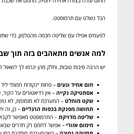
החום עולה בצורה אחידה יחסית, מחמם את שכבת הרצ
הכל נשלט עם תרמוסטט.
לפעמים אפילו עם שליטה חכמה מהטלפון, כדי שתו
למה אנשים מתאהבים בזה תוך שבוע? 7 יתרונות שקשה להתע
יש הרבה סיבות טובות, וחלק מהן יגרמו לך לשאול 
חום אחיד ונעים
– פחות ״נקודות חמות״ ליד מ
אסתטיקה נקייה
– אין רדיאטורים על הקיר, א
שקט מוחלט
– המערכת לא מזמזמת, לא נוש
תחושה מפנקת בכפות הרגליים
– כן, זה ית
שליטה מדויקת
– התרמוסטט מאפשר לקבוע 
חימום אזורי
– אפשר לחמם רק חדרים שבאמת
תחזוקה נמוכה
– כשהמערכת מותקנת כמו שצר